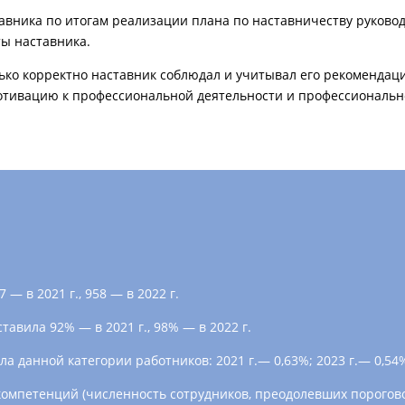
авника по итогам реализации плана по наставничеству руково
ты наставника.
лько корректно наставник соблюдал и учитывал его рекомендац
отивацию к профессиональной деятельности и профессиональн
 в 2021 г., 958 — в 2022 г.
вила 92% — в 2021 г., 98% — в 2022 г.
 данной категории работников: 2021 г.— 0,63%; 2023 г.— 0,54
петенций (численность сотрудников, преодолевших пороговое