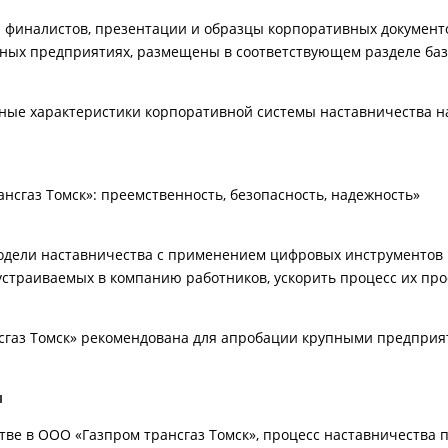
и финалистов, презентации и образцы корпоративных документ
ных предприятиях, размещены в соответствующем разделе баз
вные характеристики корпоративной системы наставничества н
нсгаз Томск»: преемственность, безопасность, надежность»
одели наставничества c применением цифровых инструментов 
устраиваемых в компанию работников, ускорить процесс их пр
сгаз Томск» рекомендована для апробации крупными предпри
и
тве в ООО «Газпром трансгаз Томск», процесс наставничества 