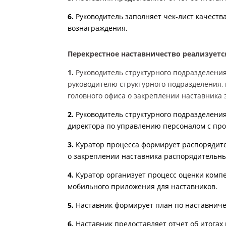
6.
Руководитель заполняет чек-лист качеств
вознаграждения.
Перекрестное наставничество реализует
1.
Руководитель
структурного
подразделения
руководителю
структурного
подразделения, 
головного офиса о закреплении наставника 
2.
Руководитель структурного подразделения
директора по управлению персоналом с про
3.
Куратор процесса формирует распорядите
о закреплении наставника распорядительн
4.
Куратор организует процесс оценки ком
п
мобильного приложения для наставников.
5.
Наставник формирует план по наставнич
6.
Наставник предоставляет отчет об итогах