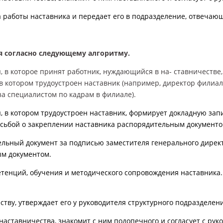
а
работы наставника и передает его в подразд
еление, отвечаю
ся
согласно следующему алгоритму.
,
в
которое
принят
работник,
нуждающийся
в
на-
ставничестве,
в котором трудоустроен наставник (например, директор филиал
за специалистом по кадрам в филиале).
, в котором трудоустроен наставник, формирует докладную зап
сьбой о закреплении наставника распорядительным документо
льный документ за подписью заместителя генерального дирек
ым документом.
етенций, обучения и методического сопровождения наставника
е
ству, утверждает его у руководителя структурного подразделени
 наставничества, знакомит с ним подопечного и согласует с ру