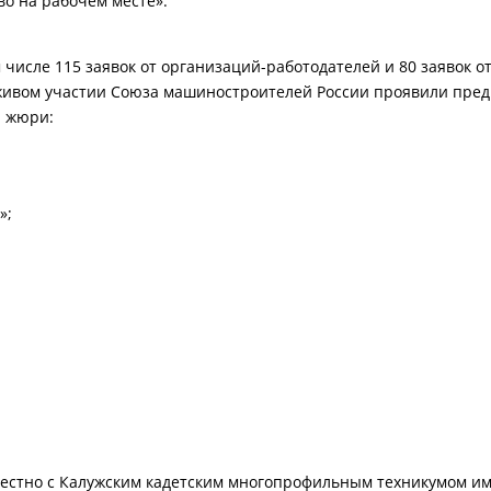
о на рабочем месте».
ом числе 115 заявок от организаций-работодателей и 80 заявок
живом участии Союза машиностроителей России проявили пред
я жюри:
»;
естно с Калужским кадетским многопрофильным техникумом им. 