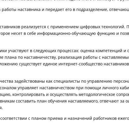
а работы наставника и передает его в подразделение, отвеча
ставников реализуется с применением цифровых технологий. 
торое несет в себе информационно-обучающую функцию и позв
ики участвуют в следующих процессах: оценка компетенций и
ие плана по наставничеству, реализация работы с наставляемы
ложению существует единое интернет-сообщество наставников 
чества задействованы как специалисты по управ
лению персона
рсоналом управляет наставничеством при помощи личного каб
цию, контролировать и осуществлять методологическое сопро
никам составить план обучения наставляемого, отвечают за о
я.
соответствии с планом приема и назначений работников ежег