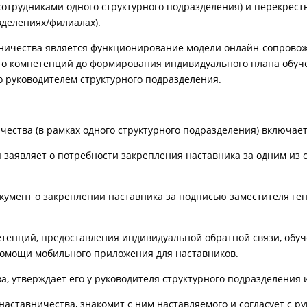
сотрудниками одного структурного подразделения) и перекрест
зделениях/филиалах).
ничества является функционирование модели онлайн-сопровож
 его компетенций до формирования индивидуального плана обуч
о руководителем структурного подразделения.
чества (в рамках одного структурного подразделения) включае
я
заявляет о потребности закрепления наставника за одним из 
умент о закреплении наставника за подписью заместителя ге
етенций, предоставления индивидуальной обратной связи, обу
помощи мобильного приложения для наставников.
ва,
утверждает его у руководителя структурного подразделения 
наставничества, знакомит с ним наставляемого и согласует с р