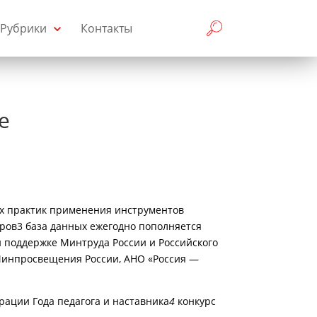
Рубрики
Контакты
е
х практик применения инструментов
ров3 база данных ежегодно пополняется
и поддержке Минтруда России и Российского
Минпросвещения России, АНО «Россия —
рации Года педагога и наставника
4
конкурс