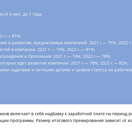
от 6 мес. до 1 года:
2 г.— 81%;
ия и развития, предлагаемых компанией: 2021 г.— 75%; 2022 г
тей в компании: 2021 г.— 73%; 2022 г.— 81%;
граждения и признания: 2021 г.— 74%; 2022 г.— 78%;
оторых идет развитие компании: 2021 г.— 78%; 2022 г.— 82%;
ими задачами и личными делами и уровня стресса на рабочем м
ков включает в себя надбавку к заработной плате на период 
ии программы. Размер итогового премирования зависит от ко