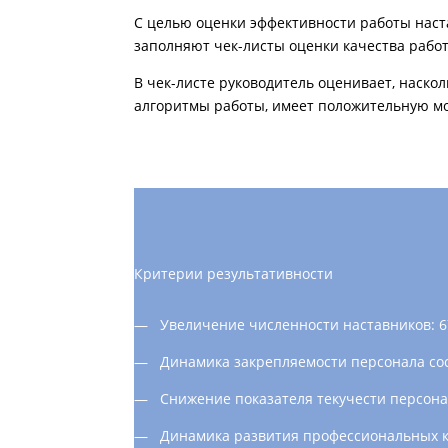
С целью оценки эффективности работы наст
заполняют чек-листы оценки качества рабо
В чек-листе руководитель оценивает, наско
алгоритмы работы, имеет положительную м
Критерии результативности
— Увеличение численности наставников: 67 —
— Динамика закрепляемости персонала соста
— Снижение показателя текучести персонала
— Динамика развития профессиональных ком