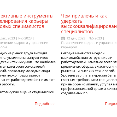
ективные инструменты
Чем привлечь и как
елирования карьеры
удержать
одых специалистов
высококвалифицирова
специалистов
 дек, 2023 | №5 2023 |
12 дек, 2023 | №5 2023 |
лечение кадров и управление
Привлечение кадров и управлени
ерой
карьерой
одно на рынок труда выходят
Сегодня меняются модели
е полумиллиона выпускников
взаимодействия сотрудников и
джей и техникумов. Это наиболее
работодателей. Заметнее всего эт
мая категория соискателей
креативных сферах, в частности н
нсий, поскольку молодые люди
рынке ИТ и высоких технологий.
стую плохо представляют
Уровень зарплаты перестал быть
ования работодателей и не имеют
главным требованием специалис
а работы.
при выборе компании, уступая м
профессиональной среде и качес
нтов нужно еще на студенческой
создаваемых пр...
Подробнее
Подро