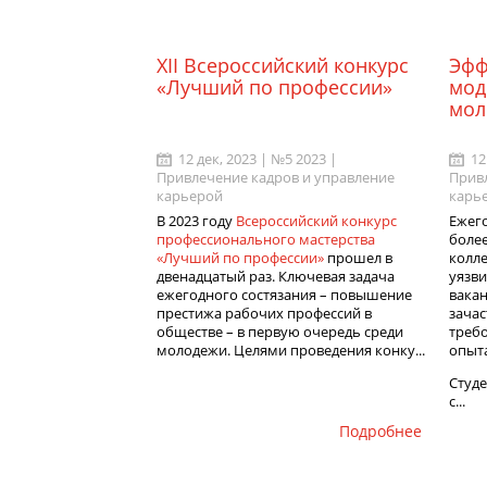
XII Всероссийский конкурс
Эфф
«Лучший по профессии»
мод
мол
12 дек, 2023 | №5 2023 |
12
Привлечение кадров и управление
Прив
карьерой
карь
В 2023 году
Всероссийский конкурс
Ежег
профессионального мастерства
боле
«Лучший по профессии»
прошел в
колле
двенадцатый раз. Ключевая задача
уязви
ежегодного состязания – повышение
вака
престижа рабочих профессий в
зача
обществе – в первую очередь среди
треб
молодежи. Целями проведения конку...
опыт
Студе
с...
Подробнее