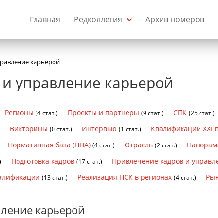
Главная
Редколлегия
Архив номеров
правление карьерой
 и управление карьерой
Регионы
Проекты и партнеры
СПК
(4 стат.)
(9 стат.)
(25 стат.)
Викторины
Интервью
Квалификации XXI 
)
(0 стат.)
(1 стат.)
Нормативная база (НПА)
Отрасль
Панорам
(4 стат.)
(2 стат.)
Подготовка кадров
Привлечение кадров и управл
)
(17 стат.)
валификации
Реализация НСК в регионах
Рын
(13 стат.)
(4 стат.)
вление карьерой