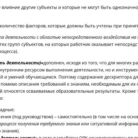
е влияние другие субъекты и которые не могут быть однозначн
и количество факторов, которые должны быть учтены при приня
а деятельности с областью непосредственного воздействия на 
тех групп субъектов, на которых работник оказывает непосредс
оцесса).
сть деятельности)»
дополнен, исходя из того, что для многих 
нутренним ресурсом выполнения деятельности, но и инструмент
ий и умений обучающимся. Поэтому содержание дескриптора для
помимо описания требований к знаниям, необходимым для их 
ой относятся осваиваемые образовательные результаты. Кроме
х:
ладные;
ения (под руководством) – самостоятельно (в том числе на осн
роцессе получения требуемого знания
или ситуативной информац
 знания).
 деятельности)»
в ходе разработки ОРК конкретизирован по 