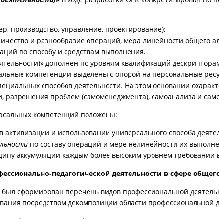
р, производство, управление, проектирование);
личество и разнообразие операций, мера линейности общего ал
аций по способу и средствам выполнения.
деятельности)» дополнен по уровням квалификаций дескрипто
ерсальные компетенции выделены с опорой на персональные рес
 специальных способов деятельности. На этом основании охара
, разрешения проблем (самоменеджмента), самоанализа и сам
рсальных компетенций положены:
в активизации и использовании универсального способа деяте
ельности
по составу операций и мере нелинейности их выполне
ипу аккумуляции каждым более высоким уровнем требований в
ессионально-педагогической деятельности в сфере общего
а был сформирован перечень видов профессиональной деятель
вания посредством декомпозиции области профессиональной д