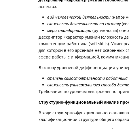
аспектах:
вид человеческой деятельности
(наприме
сложность деятельности по составу
(ко
мера стандартизации
(рутинности) опер
Дескриптор «характер умений (сложность 
компетенции работника (soft skills). Унив
для которой в его арсенале нет освоенных
сфере работы с информацией, коммуникации
В основу уровневой дифференциации униве
степень самостоятельности работника
сложность универсального способа деят
Требования по уровням выстроены по принц
Структурно-функциональный анализ проф
В ходе структурно-функционального анализ
квалификационной структуре общего образо