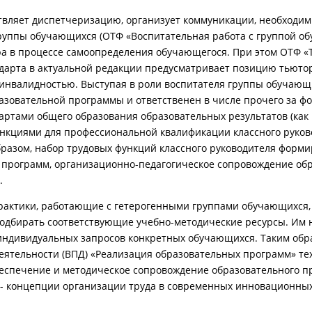
ствляет диспетчеризацию, организует коммуникации, необходим
 группы обучающихся (ОТФ «Воспитательная работа с группой 
ора в процессе самоопределения обучающегося. При этом ОТФ 
ндарта в актуальной редакции предусматривает позицию тьюто
нвалидностью. Выступая в роли воспитателя группы обучающи
азовательной программы и ответственен в числе прочего за 
ртами общего образования образовательных результатов (как
ункциями для профессиональной квалификации классного руков
 образом, набор трудовых функций классного руководителя форм
 программ, организационно-педагогическое сопровождение обр
.
рактики, работающие с гетерогенными группами обучающихся,
подбирать соответствующие учебно-методические ресурсы. Им 
индивидуальных запросов конкретных обучающихся. Таким обр
еятельности (ВПД) «Реализация образовательных программ» т
еспечение и методическое сопровождение образовательного пр
 - концепции организации труда в современных инновационны