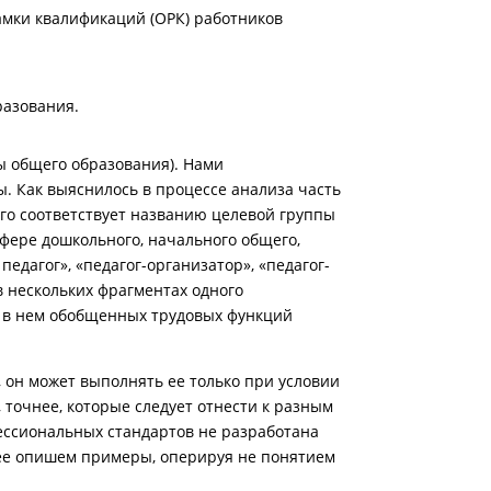
амки квалификаций (ОРК) работников
разования.
ы общего образования). Нами
. Как выяснилось в процессе анализа часть
го соответствует названию целевой группы
сфере дошкольного, начального общего,
едагог», «педагог-организатор», «педагог-
в нескольких фрагментах одного
х в нем обобщенных трудовых функций
, он может выполнять ее только при условии
точнее, которые следует отнести к разным
ессиональных стандартов не разработана
лее опишем примеры, оперируя не понятием