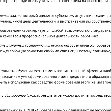
пторов, прежде всего, учитывалась специфика базового (произ
деятельности
, который является субъектом, отсутствие технич
обучающимся) цели деятельности и выстраивания им собственно
Образование» характеризуется слабой возможностью стандартиз
а качеством профессиональной деятельности работника.
сть различных составляющих выхода базового процесса
(образов
между собой (но зачастую слабыми связями). Поэтому взаимно-
езультата обучения может иметь воспитательный эффект и нао
ользованием уже сформированного метапредметного образоват
быть использован как средство формирования этого же метапред
в в образовании
(схожих результатов можно достичь посредство
еятельности в ОПД «Образование» обуславливают целесообраз