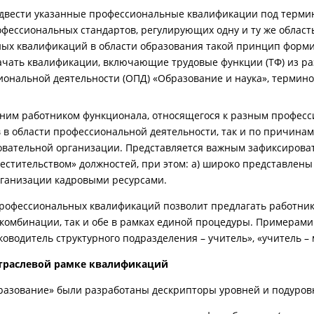
вести указанные профессиональные квалификации под термин
фессиональных стандартов, регулирующих одну и ту же област
ьных квалификаций в области образования такой принцип фор
начать квалификации, включающие трудовые функции (ТФ) из р
иональной деятельности (ОПД) «Образование и наука», термино
дним работником функционала, относящегося к разным профес
в в области профессиональной деятельности, так и по причина
зовательной организации. Представляется важным зафиксирова
местительством» должностей, при этом: а) широко представлены
рганизации кадровыми ресурсами.
офессиональных квалификаций позволит предлагать работнику 
комбинации, так и обе в рамках единой процедуры. Примерами 
оводитель структурного подразделения – учитель», «учитель – м
траслевой рамке квалификаций
разование» были разработаны дескрипторы уровней и подуров