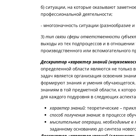
б) ситуации, на которые оказывают заметно
профессиональной деятельности;
- многозначность ситуации (разнообразие 
3)
тип связи сферы ответственности субъект
выходы из тех подпроцессов и в отношении 
производственного или вспомогательного пр
Дескриптор «характер знаний (наукоемко
определенной области являются не только в
задач является организация освоения знан
формируют знания и умения обучающегося, 
знаниям в той предметной области, к котор
для каждого подуровня в следующих аспекта
характер знаний:
теоретические – прик
способ получения знания:
в процессе обуч
мыслительные операции, необходимые в п
заданному основанию до синтеза нового
Дескриптор «характер умений (сложность