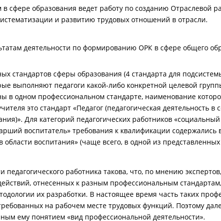
в сфере образования ведет работу по созданию Отраслевой р
систематизации и развитию трудовых отношений в отрасли.
ьтатам деятельности по формированию ОРК в сфере общего об
ых стандартов сферы образования (4 стандарта для подсистем
ые выполняют педагоги какой-либо конкретной целевой группы
ы в одном профессиональном стандарте, наименование которо
чителя это стандарт «Педагог (педагогическая деятельность в 
ния)». Для категорий педагогических работников «социальный п
старший воспитатель» требования к квалификации содержались 
в области воспитания» (чаще всего, в одной из представленны
и педагогического работника такова, что, по мнению экспертов
действий, отнесенных к разным профессиональным стандартам, 
тодологии их разработки. В настоящее время часть таких проф
остребованных на рабочем месте трудовых функций. Поэтому да
чным ему понятием «вид профессиональной деятельности».