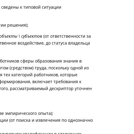
о сведены к типовой ситуации
тии решения);
объекты \ субъектов
(от ответственности за
твенное воздействие, до статуса владельца
работников сферы образования знания в
ом (средством) труда, поскольку одной из
 тех категорий работников, которые
формирования, включает требования к
 того, рассматриваемый дескриптор уточнен
ове эмпирического опыта);
ии (от поиска и извлечения по однозначно
подуровням квалификации в следующих