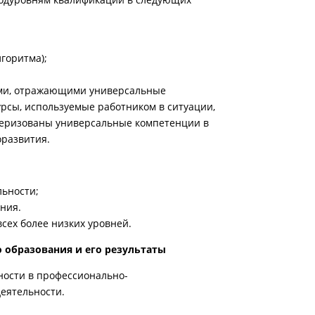
горитма);
рами, отражающими универсальные
урсы, используемые работником в ситуации,
ктеризованы универсальные компетенции в
оразвития.
льности;
ния.
сех более низких уровней.
 образования и его результаты
ности в профессионально-
еятельности.