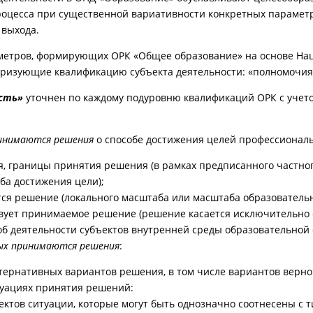
оцесса при существенной вариативности конкретных параметро
 выхода.
метров, формирующих ОРК «Общее образование» на основе На
ризующие квалификацию субъекта деятельности: «полномочия»
сть»
уточнен по каждому подуровню квалификаций ОРК с учет
ринимаются решения
о способе достижения целей профессиональ
, границы принятия решения (в рамках предписанного частног
ба достижения цели);
тся решение (локального масштаба или масштаба образовательн
ствует принимаемое решение (решение касается исключительно 
б деятельности субъектов внутренней среды образовательной 
рых принимаются решения
:
тернативных вариантов решения, в том числе вариантов верно
туациях принятия решений:
ктов ситуации, которые могут быть однозначно соотнесены с 