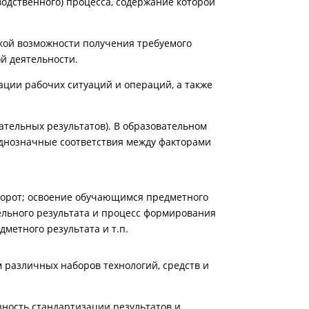
водственного) процесса, содержание которой
еской возможности получения требуемого
й деятельности.
ации рабочих ситуаций и операций, а также
ательных результатов). В образовательном
однозначные соответствия между факторами
борот; освоение обучающимся предметного
ельного результата и процесс формирования
метного результата и т.п.
м различных наборов технологий, средств и
ность стандартизации результатов и